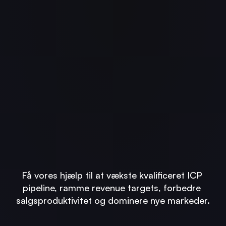
GTM & Pipeline 
Creation for 
B2B SaaS & Tech 
Virksomheder
Få vores hjælp til at vækste kvalificeret ICP 
pipeline, ramme revenue targets, forbedre 
salgsproduktivitet og dominere nye markeder.