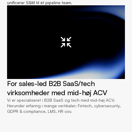
unificerer S&M til ét pipeline team.
For sales-led B2B SaaS/tech 
virksomheder med mid-høj ACV
Vi er specialiseret i B2B SaaS og tech med mid-høj ACV. 
Herunder erfaring i mange vertikaler; Fintech, cybersecurity, 
GDPR & compliance, LMS, HR osv.