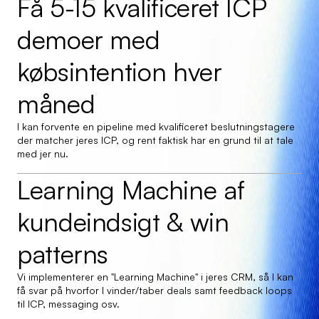
Få 5-15 kvalificeret ICP 
demoer med 
købsintention hver 
måned
I kan forvente en pipeline med kvalificeret beslutningstagere 
der matcher jeres ICP, og rent faktisk har en grund til at tale 
med jer nu.
Learning Machine af 
kundeindsigt & win 
patterns
Vi implementerer en "Learning Machine" i jeres CRM, så I kan 
få svar på hvorfor I vinder/taber deals samt feedback loops 
til ICP, messaging osv.