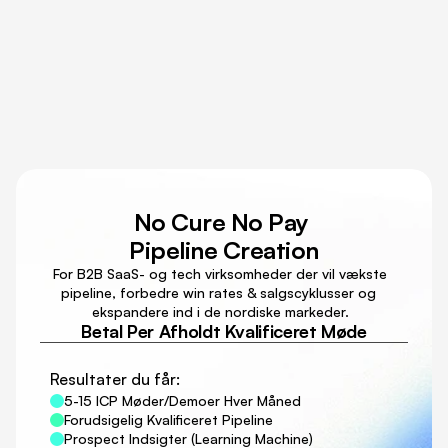
Planer for B2B teams
Dit integreret pipeline agency 
som hjælper jer med Pipeline 
Generation & GTM Strategi
No Cure No Pay 
Pipeline Creation
 For B2B SaaS- og tech virksomheder der vil vækste 
pipeline, forbedre win rates & salgscyklusser og 
ekspandere ind i de nordiske markeder.
Betal Per Afholdt Kvalificeret Møde
Resultater du får:
5-15 ICP Møder/Demoer Hver Måned
Forudsigelig Kvalificeret Pipeline
Prospect Indsigter (Learning Machine)